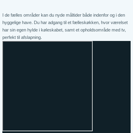
I de fælles områder kan du nyde måltider både indenfor og i den
hyggelige have. Du har adgang til et fælleskøkken, hvor værelset
har sin egen hylde i køleskabet, samt et opholdsområde med tv,
perfekt til afslapning.